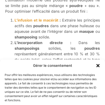
se limite pas au simple mélange «
poudre
+ eau ».
Pour optimiser l’efficacité dans un produit fini :
L’infusion et le macérât
:
Extraire les principes
actifs des
poudres
dans une phase huileuse ou
aqueuse avant de l’intégrer dans un
masque
ou
shampooing
solide.
L’incorporation directe :
Dans les
shampooings
solides, les
poudres
représentent généralement entre 10 % et 30 %
du poids total, selon l’effet recherché et le type
de cheveux.
Gérer le consentement
La synergie avec les huiles essentielles :
Pour offrir les meilleures expériences, nous utilisons des technologies
Associer le Brahmi à l’huile essentielle de
telles que les cookies pour stocker et/ou accéder aux informations des
Romarin à cinéole pour décupler l’effet anti-
appareils. Le fait de consentir à ces technologies nous permettra de
chute, ou ajouter quelques gouttes d’
huile
de
traiter des données telles que le comportement de navigation ou les ID
uniques sur ce site. Le fait de ne pas consentir ou de retirer son
jojoba pour compenser l’effet asséchant des
consentement peut avoir un effet négatif sur certaines caractéristiques
poudres
.
et fonctions.
Dosage recommandé pour un
masque
capillaire :