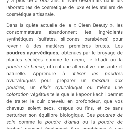
y a plus de 5 000 ans, s’invite désormais dans les
laboratoires de cosmétique de luxe et les ateliers de
cosmétique artisanale.
Dans la quête actuelle de la « Clean Beauty », les
consommateurs abandonnent les ingrédients
synthétiques (sulfates, silicones, parabènes) pour
revenir à des matières premières brutes. Les
poudres ayurvédiques
, obtenues par le broyage de
plantes séchées comme le neem, le khadi ou la
poudre de henné
, offrent une alternative puissante et
naturelle. Apprendre à
utiliser les poudres
ayurvédiques
pour préparer un
masque aux
poudres
, un
élixir ayurvédique
ou même une
coloration végétale
telle que le kapoor kachli permet
de traiter le cuir chevelu en profondeur, que vos
cheveux soient secs, crépus ou fins, et ce sans
perturber son équilibre biologique. Ces
poudres de
soin
comme la
poudre d’amla
ou la
poudre de
brahmi
peuvent également être combinées à une