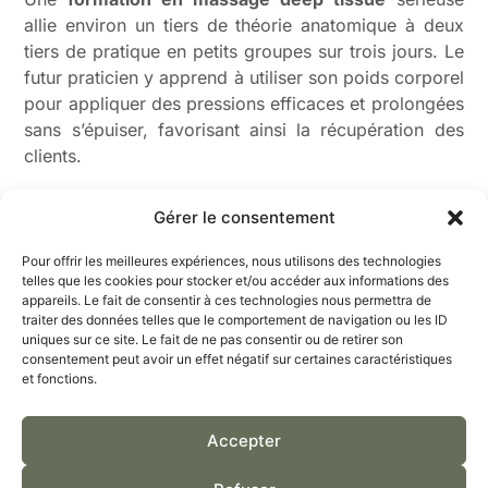
allie environ un tiers de théorie anatomique à deux
tiers de pratique en petits groupes sur trois jours. Le
futur praticien y apprend à utiliser son poids corporel
pour appliquer des pressions efficaces et prolongées
sans s’épuiser, favorisant ainsi la récupération des
clients.
Préparation progressive des tissus
: débuter
Gérer le consentement
par des effleurages doux et des pétrissages
légers pour réchauffer la zone et préparer les
Pour offrir les meilleures expériences, nous utilisons des technologies
couches musculaires aux manipulations plus
telles que les cookies pour stocker et/ou accéder aux informations des
intenses.
appareils. Le fait de consentir à ces technologies nous permettra de
traiter des données telles que le comportement de navigation ou les ID
Identification des points de tension
: repérer
uniques sur ce site. Le fait de ne pas consentir ou de retirer son
avec précision les zones sensibles à l’origine de
consentement peut avoir un effet négatif sur certaines caractéristiques
douleurs référées, tout en échangeant avec le
et fonctions.
client pour adapter la profondeur et la durée du
massage.
Accepter
Pression maintenue
: appliquer une pression
constante durant 20 à 60 secondes sur les