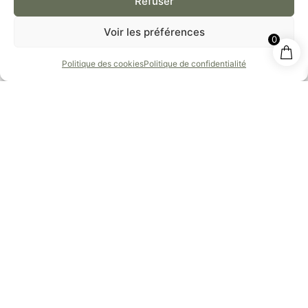
Refuser
adhérences pour permettre au fascia de se
détendre naturellement.
Voir les préférences
0
Étirements myofasciaux précis
: terminer par
des étirements doux suivant le sens des fibres
Politique des cookies
Politique de confidentialité
musculaires pour réorganiser le tissu conjonctif
et restaurer la mobilité.
Cette approche méthodique préserve les tissus des
microlésions tout en atteignant la profondeur
nécessaire pour un effet thérapeutique optimal. La
communication avec le client reste primordiale : il
doit pouvoir signaler immédiatement toute douleur
excessive, permettant ainsi au praticien de régler la
tension et la pression en direct.
Notre gamme d’huiles de massage professionnelles :
cliquez ici
Outils, zones et exemples