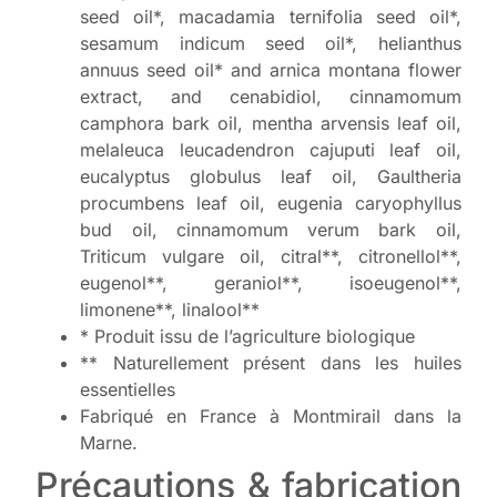
seed oil*, macadamia ternifolia seed oil*,
sesamum indicum seed oil*, helianthus
annuus seed oil* and arnica montana flower
extract, and cenabidiol, cinnamomum
camphora bark oil, mentha arvensis leaf oil,
melaleuca leucadendron cajuputi leaf oil,
eucalyptus globulus leaf oil, Gaultheria
procumbens leaf oil, eugenia caryophyllus
bud oil, cinnamomum verum bark oil,
Triticum vulgare oil, citral**, citronellol**,
eugenol**, geraniol**, isoeugenol**,
limonene**, linalool**
* Produit issu de l’agriculture biologique
** Naturellement présent dans les huiles
essentielles
Fabriqué en France à Montmirail dans la
Marne.
Précautions & fabrication