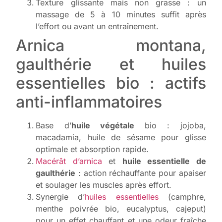
Texture glissante mais non grasse : un
massage de 5 à 10 minutes suffit après
l’effort ou avant un entraînement.
Arnica montana,
gaulthérie et huiles
essentielles bio : actifs
anti-inflammatoires
Base d’
huile végétale
bio : jojoba,
macadamia, huile de sésame pour glisse
optimale et absorption rapide.
Macérât d’arnica
et
huile essentielle de
gaulthérie
: action réchauffante pour apaiser
et soulager les muscles après effort.
Synergie d’
huiles essentielles
(camphre,
menthe poivrée bio, eucalyptus, cajeput)
pour un effet chauffant et une odeur fraîche