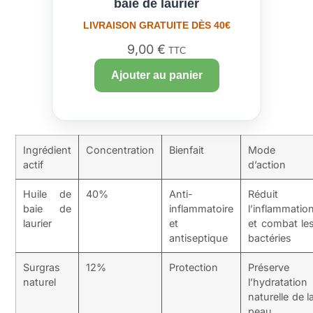
baie de laurier
LIVRAISON GRATUITE DÈS 40€
9,00
€
TTC
Ajouter au panier
Ingrédient
Concentration
Bienfait
Mode
actif
d’action
Huile de
40%
Anti-
Réduit
baie de
inflammatoire
l’inflammatio
laurier
et
et combat le
antiseptique
bactéries
Surgras
12%
Protection
Préserve
naturel
l’hydratation
naturelle de l
peau