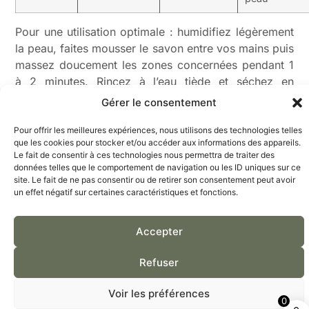
Pour une utilisation optimale : humidifiez légèrement
la peau, faites mousser le savon entre vos mains puis
massez doucement les zones concernées pendant 1
à 2 minutes. Rincez à l’eau tiède et séchez en
tamponnant. Ce rituel quotidien aide à prévenir les
Gérer le consentement
poussées et maintient une bonne hydratation des
lésions d’eczéma nummulaire.
Pour offrir les meilleures expériences, nous utilisons des technologies telles
que les cookies pour stocker et/ou accéder aux informations des appareils.
Traitements médicaux
Le fait de consentir à ces technologies nous permettra de traiter des
données telles que le comportement de navigation ou les ID uniques sur ce
classiques et thérapies
site. Le fait de ne pas consentir ou de retirer son consentement peut avoir
un effet négatif sur certaines caractéristiques et fonctions.
avancées
Accepter
Lors des crises aiguës, les médecins prescrivent
généralement des
corticoïdes
topiques de classe I
Refuser
ou II pendant 2 à 4 semaines. Ces traitements
contrôlent l’inflammation mais doivent être arrêtés
Voir les préférences
0
progressivement.