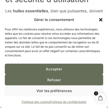
Les
huiles essentielles
, bien que puissantes, doivent
être manipulées avec précaution pour éviter
Gérer le consentement
d’aggraver l’eczéma. Une approche rigoureuse
d’
aromathérapie
permet de bénéficier de leurs
Pour offrir les meilleures expériences, nous utilisons des technologies
propriétés tout en protégeant votre peau.
telles que les cookies pour stocker et/ou accéder aux informations des
appareils. Le fait de consentir à ces technologies nous permettra de
traiter des données telles que le comportement de navigation ou les ID
uniques sur ce site. Le fait de ne pas consentir ou de retirer son
consentement peut avoir un effet négatif sur certaines caractéristiques
et fonctions.
Accepter
Refuser
Voir les préférences
0
Politique des cookies
Politique de confidentialité