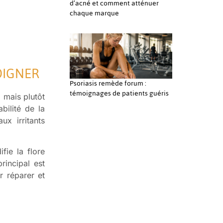
d’acné et comment atténuer
chaque marque
OIGNER
Psoriasis remède forum :
témoignages de patients guéris
 mais plutôt
bilité de la
ux irritants
fie la flore
principal est
r réparer et