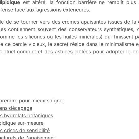
lipidique
est altéré, la fonction barrière ne remplit plus
éfense face aux agressions extérieures.
nde de se tourner vers des crèmes apaisantes issues de la
xes contiennent souvent des conservateurs synthétiques,
mme les silicones ou les huiles minérales) qui finissent pa
re ce cercle vicieux, le secret réside dans le minimalisme 
 rituel complet et des astuces ciblées pour adopter le b
prendre pour mieux soigner
 sans décapage
es hydrolats botaniques
lipidique sur-mesure
 crises de sensibilité
naturels de l'apaisement