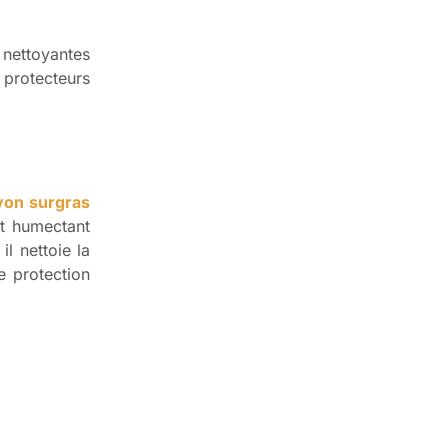
 nettoyantes
s protecteurs
von surgras
nt humectant
il nettoie la
e protection