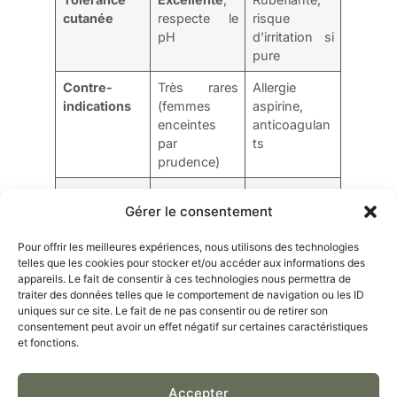
cutanée
respecte le
risque
pH
d’irritation si
pure
Contre-
Très rares
Allergie
indications
(femmes
aspirine,
enceintes
anticoagulan
par
ts
prudence)
Usage idéal
Inflammatio
Courbatures
Gérer le consentement
ns
, tendinites
chroniques
,
aiguës
Pour offrir les meilleures expériences, nous utilisons des technologies
arthrose
telles que les cookies pour stocker et/ou accéder aux informations des
appareils. Le fait de consentir à ces technologies nous permettra de
traiter des données telles que le comportement de navigation ou les ID
uniques sur ce site. Le fait de ne pas consentir ou de retirer son
FAQ : VOS QUESTIONS SUR
consentement peut avoir un effet négatif sur certaines caractéristiques
et fonctions.
L’HUILE ESSENTIELLE DE COPAIBA
Accepter