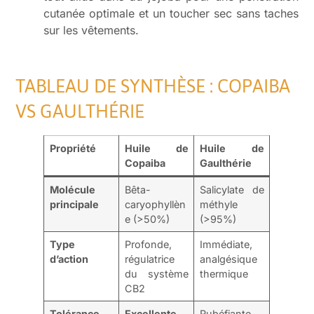
cutanée optimale et un toucher sec sans taches
sur les vêtements.
TABLEAU DE SYNTHÈSE : COPAIBA
VS GAULTHÉRIE
Propriété
Huile de
Huile de
Copaiba
Gaulthérie
Molécule
Bêta-
Salicylate de
principale
caryophyllèn
méthyle
e (>50%)
(>95%)
Type
Profonde,
Immédiate,
d’action
régulatrice
analgésique
du système
thermique
CB2
Tolérance
Excellente
,
Rubéfiante,