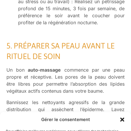
au stress ou au travail) : Réalisez un pétrissage
profond de 15 minutes, 3 fois par semaine, de
préférence le soir avant le coucher pour
profiter de la régénération nocturne.
5. PRÉPARER SA PEAU AVANT LE
RITUEL DE SOIN
Un bon
auto-massage
commence par une peau
propre et réceptive. Les pores de la peau doivent
être libres pour permettre l’absorption des lipides
végétaux actifs contenus dans votre baume.
Bannissez les nettoyants agressifs de la grande
distribution qui assèchent l’épiderme. Lavez
délicatement la zone concernée à l’eau tiède avec un
Gérer le consentement
savon surgras
artisanal. L’eau tiède va dilater
légèrement les pores et activer la microcirculation