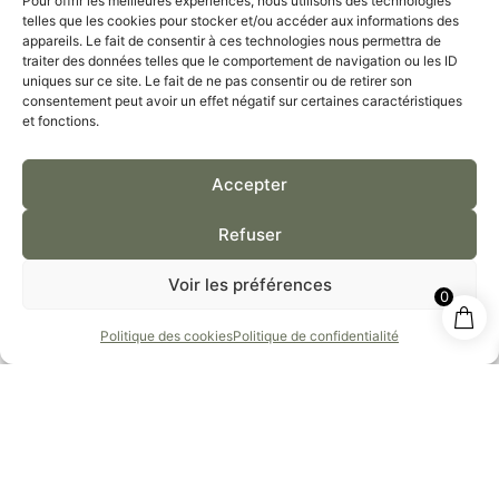
Pour offrir les meilleures expériences, nous utilisons des technologies
telles que les cookies pour stocker et/ou accéder aux informations des
sanguine cutanée. Séchez sans frotter en tapotant
appareils. Le fait de consentir à ces technologies nous permettra de
avec une serviette propre. Appliquez ensuite votre
traiter des données telles que le comportement de navigation ou les ID
baume sur une peau encore à peine humide : cela
uniques sur ce site. Le fait de ne pas consentir ou de retirer son
consentement peut avoir un effet négatif sur certaines caractéristiques
crée une micro-émulsion naturelle qui accélère la
et fonctions.
pénétration des principes actifs à travers la couche
cornée.
Accepter
6. TABLEAU DE SYNTHÈSE :
Refuser
SYMPTÔMES VS TECHNIQUES DE
Voir les préférences
0
MASSAGE
Politique des cookies
Politique de confidentialité
Problém
Objectif
Type de
Ingrédie
atique
Visé
Mouvem
nts du
ent
Baume
Idéaux
Articulati
Évacuer
Effleurag
Macérât