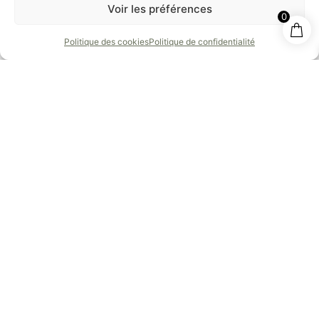
consultation : complexes esthétiques, isolement ou
Voir les préférences
0
insomnies dues aux démangeaisons. Le médecin
proposera alors une prise en charge globale
Politique des cookies
Politique de confidentialité
associant traitement médical, soutien psychologique
et conseils de prévention.
Soins naturels et précautions
avec nos produits
phytothérapeutiques
Nos préparations combinent plantes médicinales,
huiles essentielles et huiles végétales pour offrir des
traitements naturels
complémentaires (mais non
substitutifs). Cette approche associe connaissances
scientifiques et savoir traditionnel, tout en respectant
les peaux sensibles sujettes à
inflammation
chronique.
Diluer impérativement les huiles essentielles