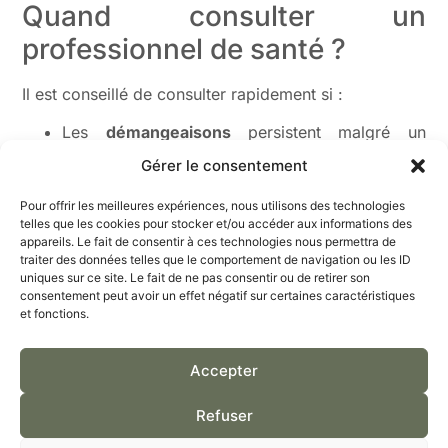
Quand consulter un
professionnel de santé ?
Il est conseillé de consulter rapidement si :
Les
démangeaisons
persistent malgré un
traitement approprié
Gérer le consentement
Des
plaques rouges
suintent ou saignent
La chute de cheveux s’aggrave
Pour offrir les meilleures expériences, nous utilisons des technologies
telles que les cookies pour stocker et/ou accéder aux informations des
Ces symptômes peuvent indiquer une infection ou un
appareils. Le fait de consentir à ces technologies nous permettra de
diagnostic initial incorrect, incluant éventuellement le
traiter des données telles que le comportement de navigation ou les ID
psoriasis. Des
croûtes
purulentes, une odeur
uniques sur ce site. Le fait de ne pas consentir ou de retirer son
consentement peut avoir un effet négatif sur certaines caractéristiques
désagréable ou de la fièvre signalent une infection
et fonctions.
bactérienne nécessitant un traitement urgent. Le
grattage favorise en effet la pénétration des
Accepter
bactéries, transformant une simple
dermatite
en
infection plus sérieuse.
Refuser
L’impact psychologique justifie aussi une