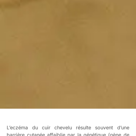
L’eczéma du cuir chevelu résulte souvent d’une
barrière cutanée affaiblie par la génétique (gène de