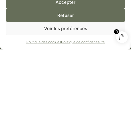
Accepter
Huile d'avocat
Refuser
Voir les préférences
0
Politique des cookies
Politique de confidentialité
LIVRAISON OFFERTE
DÈS 40€ D’ACHAT
PAIEMENT PAR
CARTE BANCAIRE