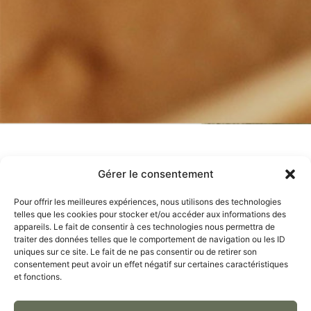
Surgras à 12%
Gérer le consentement
Pour offrir les meilleures expériences, nous utilisons des technologies
– Ne dessèche pas la peau
telles que les cookies pour stocker et/ou accéder aux informations des
– Hydrate en profondeur
appareils. Le fait de consentir à ces technologies nous permettra de
traiter des données telles que le comportement de navigation ou les ID
– Renforce la protection de la peau
uniques sur ce site. Le fait de ne pas consentir ou de retirer son
consentement peut avoir un effet négatif sur certaines caractéristiques
et fonctions.
Beurre de karité
Huile d'amande douce