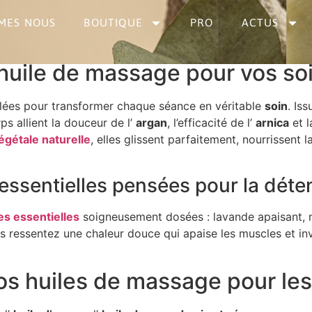
MES NOUS
BOUTIQUE
PRO
ACTUS
 Bio : Détente et Soin 
 huile de massage pour vos so
lées pour transformer chaque séance en véritable
soin
. Is
ps allient la douceur de l’
argan
, l’efficacité de l’
arnica
et l
égétale naturelle
, elles glissent parfaitement, nourrissent 
essentielles pensées pour la déten
es essentielles
soigneusement dosées : lavande apaisant, 
s ressentez une chaleur douce qui apaise les muscles et in
nos huiles de massage pour les