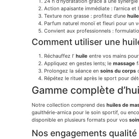
24 h d’hydratation grâce à une synergie
Action apaisante immédiate : l’arnica et
Texture non grasse : profitez d’une
huil
Parfum naturel monoï et fleuri pour un v
Convient aux professionnels : formulatio
Comment utiliser une hui
Réchauffez l’
huile
entre vos mains pour 
Appliquez en gestes lents; le
massage
f
Prolongez la séance en
soins du corps
c
Répétez le rituel après le sport pour dé
Gamme complète d’huil
Notre collection comprend des
huiles de ma
gaulthérie-arnica pour le soin sportif, ou en
disponible en plusieurs formats pour vos
soi
Nos engagements qualité 