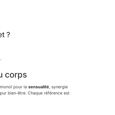
t ?
.
u corps
 monoï pour la
sensualité
, synergie
ur bien-être. Chaque référence est