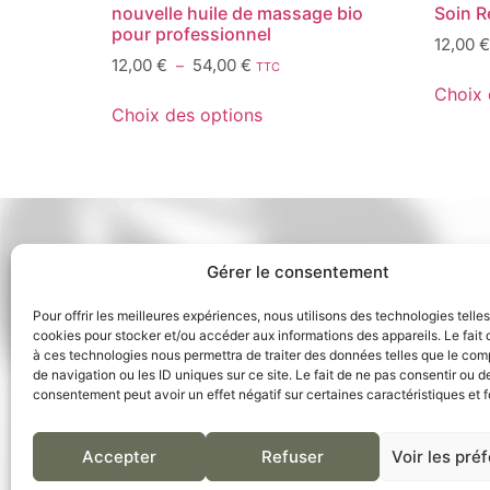
nouvelle huile de massage bio
Soin R
pour professionnel
12,00
€
12,00
€
54,00
€
–
TTC
Choix 
Choix des options
Gérer le consentement
COORDONNÉES
Pour offrir les meilleures expériences, nous utilisons des technologies telle
27 place Rémy Petit,
cookies pour stocker et/ou accéder aux informations des appareils. Le fait 
51210, Montmirail
à ces technologies nous permettra de traiter des données telles que le co
de navigation ou les ID uniques sur ce site. Le fait de ne pas consentir ou de
France
consentement peut avoir un effet négatif sur certaines caractéristiques et f
Tél :
03 26 81 32 04
E-mail :
savonnerie-artno@outlook.com
Accepter
Refuser
Voir les pré