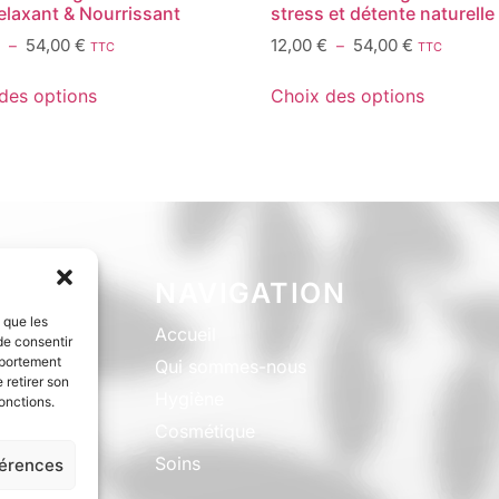
elaxant & Nourrissant
stress et détente naturelle
54,00
€
12,00
€
54,00
€
–
–
TTC
TTC
des options
Choix des options
NAVIGATION
s que les
Accueil
de consentir
mportement
Qui sommes-nous
 retirer son
Hygiène
onctions.
Cosmétique
Soins
férences