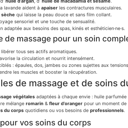
 d’
huile d’argan
, d’
huile de macadamia et sésame
.
 la lavande aident à
apaiser
les contractures musculaires.
e sèche
qui laisse la peau douce et sans film collant.
oyage sensoriel et une touche de sensualité.
n adaptée aux besoins des spas, kinés et esthéticien·ne·s.
le de massage pour un soin comple
libérer tous ses actifs aromatiques.
avorise la circulation et nourrit intensément.
iblés : épaules, dos, jambes ou zones sujettes aux tensions
tendre les muscles et booster la récupération.
es de massage et de soins d
ssage végétales
adaptées à chaque envie : huile parfumée
core mélange
romarin
&
fleur d’oranger
pour un moment de p
ns du corps
quotidiens ou vos besoins de
professionnels
.
pour vos soins du corps