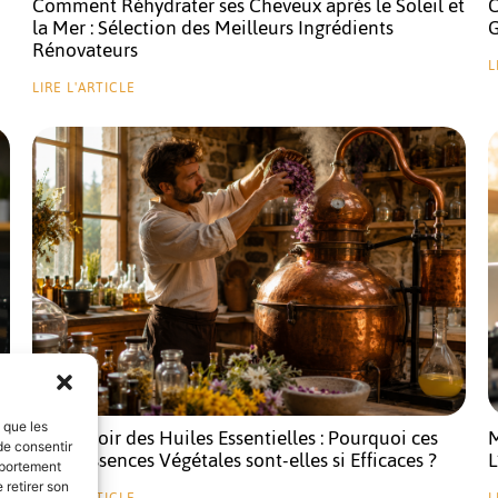
C
Comment Réhydrater ses Cheveux après le Soleil et
G
la Mer : Sélection des Meilleurs Ingrédients
Rénovateurs
L
LIRE L'ARTICLE
s que les
Le Pouvoir des Huiles Essentielles : Pourquoi ces
M
de consentir
Quintessences Végétales sont-elles si Efficaces ?
L
mportement
 retirer son