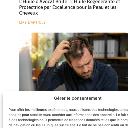
L’Huile d’Avocat Brute : L’Huile Régénérante et
Protectrice par Excellence pour la Peau et les
Cheveux
LIRE L'ARTICLE
Gérer le consentement
Pour offrir les meilleures expériences, nous utilisons des technologies telle
Psoriasis du Cuir Chevelu : Comprendre le Lien
cookies pour stocker et/ou accéder aux informations des appareils. Le fait 
avec la Chute de Cheveux et Appliquer des
à ces technologies nous permettra de traiter des données telles que le co
Solutions Efficaces
de navigation ou les ID uniques sur ce site. Le fait de ne pas consentir ou de