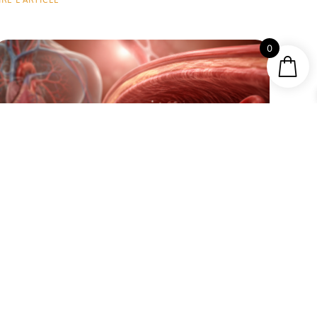
IRE L'ARTICLE
0
ourquoi faut-il préférer un baume topique à un
achet pour soigner la douleur de l’arthrose ?
IRE L'ARTICLE