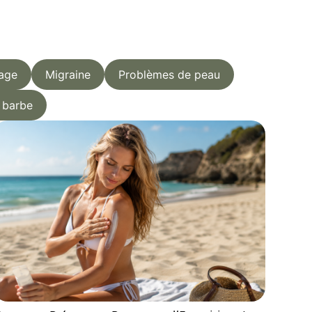
age
Migraine
Problèmes de peau
& barbe