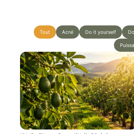
Tout
Acné
Do it yourself
Do
Puissa