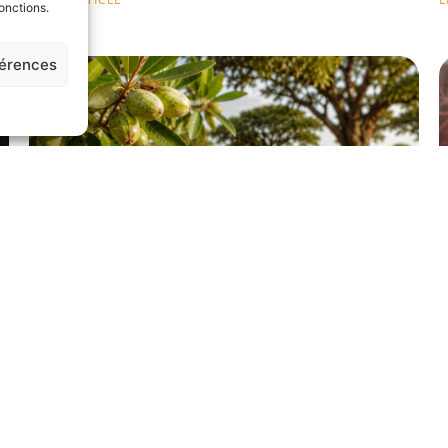
LIRE L'ARTICLE
L
onctions.
férences
Les Vertus du Beurre de Karité Brut : L’Allié
P
Incontournable pour le Soin de la Peau
c
LIRE L'ARTICLE
L