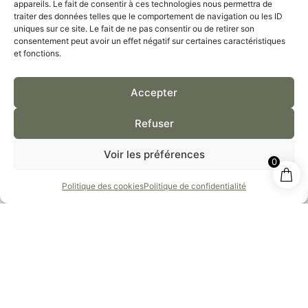
appareils. Le fait de consentir à ces technologies nous permettra de
traiter des données telles que le comportement de navigation ou les ID
uniques sur ce site. Le fait de ne pas consentir ou de retirer son
PAIEMENT
consentement peut avoir un effet négatif sur certaines caractéristiques
100% SÉCURISÉ
et fonctions.
Accepter
Refuser
COORDONNÉES
Voir les préférences
0
27 place Rémy Petit,
Politique des cookies
Politique de confidentialité
51210, Montmirail
France
Tél :
03 26 81 32 04
E-mail :
savonnerie-artno@outlook.com